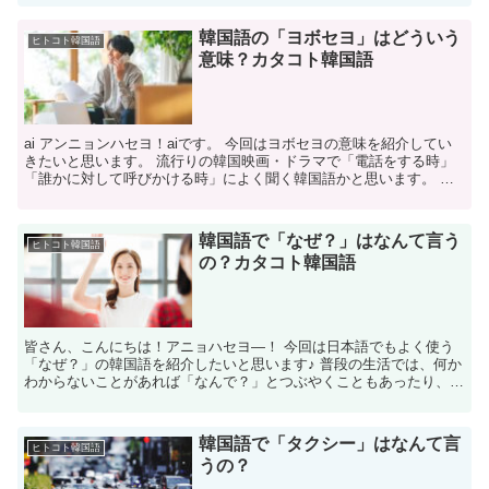
韓国語の「ヨボセヨ」はどういう
ヒトコト韓国語
意味？カタコト韓国語
ai アンニョンハセヨ！aiです。 今回はヨボセヨの意味を紹介してい
きたいと思います。 流行りの韓国映画・ドラマで「電話をする時」
「誰かに対して呼びかける時」によく聞く韓国語かと思います。 こ
ちらのヨボセヨは日本語の「もしもし」の意味と同じ...
韓国語で「なぜ？」はなんて言う
ヒトコト韓国語
の？カタコト韓国語
皆さん、こんにちは！アニョハセヨ―！ 今回は日本語でもよく使う
「なぜ？」の韓国語を紹介したいと思います♪ 普段の生活では、何か
わからないことがあれば「なんで？」とつぶやくこともあったり、
「なんでそれわかったん？」と使う事もあるかと思います。...
韓国語で「タクシー」はなんて言
ヒトコト韓国語
うの？