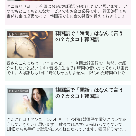
アニョハセヨー！ 今回はお金の韓国語を紹介したいと思います。 い
つでもどこでもどんなサービスでもお金は必要です。 韓国旅行でも
当然お金は必要なので、韓国語でもお金の発音を覚えておきましょ
う。 韓国語でお金は「돈」と書きます。 韓国語での読み...
韓国語で「時間」はなんて言う
ヒトコト韓国語
の？カタコト韓国語
皆さんこんにちは！アニョハセヨー！ 今回は韓国語で「時間」の紹
介をしたいと思います♪ 普段の生活でも時間の使い方ってかなり重要
です。人は誰しも1日24時間しかありません。 限られた時間の中で選
択をして、より有意義な時間を過ごしましょう♪まず...
韓国語で「電話」はなんて言う
ヒトコト韓国語
の？カタコト韓国語
こんにちは！アンニョンハセヨ―！ 今回は韓国語で電話について紹
介していきたいと思います！ 昨今ではスマホが流行ってきていて、
LINEからも手軽に電話が出来る様になっています。韓国ドラマでも
頻繁にスマホで電話したりする様子を目にします。 韓国...