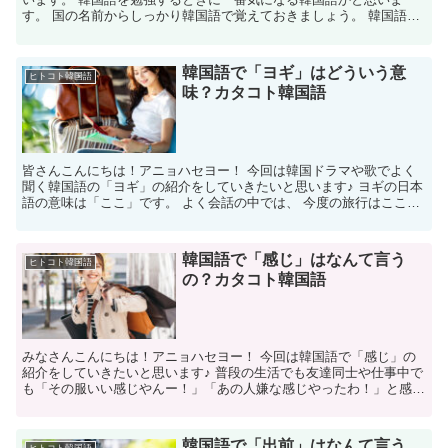
す。 国の名前からしっかり韓国語で覚えておきましょう。 韓国語で
韓国は「한국」と書きます。 韓国語での読み方 韓国語...
韓国語で「ヨギ」はどういう意
ヒトコト韓国語
味？カタコト韓国語
皆さんこんにちは！アニョハセヨー！ 今回は韓国ドラマや歌でよく
聞く韓国語の「ヨギ」の紹介をしていきたいと思います♪ ヨギの日本
語の意味は「ここ」です。 よく会話の中では、 今度の旅行はここに
行きたい！ ここの資料の意味ってどう言う意味？ と...
韓国語で「感じ」はなんて言う
ヒトコト韓国語
の？カタコト韓国語
みなさんこんにちは！アニョハセヨー！ 今回は韓国語で「感じ」の
紹介をしていきたいと思います♪ 普段の生活でも友達同士や仕事中で
も「その服いい感じやんー！」「あの人嫌な感じやったわ！」と感情
を表すときによく使ったりしますよね♪ 韓国語で感じは...
韓国語で「出前」はなんて言う