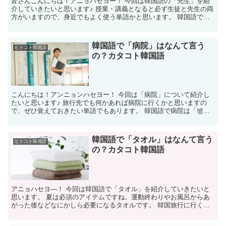
皆さんこんにちは！アニョハセヨー！ 今回は韓国語の「先生」を紹
介していきたいと思います♪ 授業・講義となると必ず生徒と先生の両
方がいますので、身近でもよく使う単語かと思います。 韓国語で先
生は「선생님」と書きます。 韓国語での読み方 韓国語...
韓国語で「病院」はなんて言う
ヒトコト韓国語
の？カタコト韓国語
こんにちは！アンニョンハセヨー！ 今回は「病院」について紹介し
たいと思います♪ 旅行先でも何かあれば病院に行くかと思いますの
で、ぜひ覚えておきたい単語でもあります。 韓国語で病院は「병
원」と書きます。 韓国語での読み方 韓国語で病院は「ピョ...
韓国語で「タオル」はなんて言う
ヒトコト韓国語
の？カタコト韓国語
アニョハセヨ―！ 今回は韓国語で「タオル」を紹介していきたいと
思います。 夏は必須のアイテムですね。運動終わりやお風呂からあ
がった後などなにかしら必要になるタオルです。 韓国旅行に行く際
にも忘れずに持っていきましょう♪ 韓国語でタオルは「수...