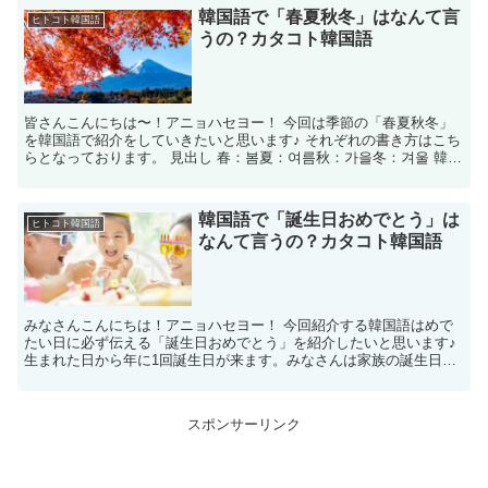
韓国語で「春夏秋冬」はなんて言
ヒトコト韓国語
うの？カタコト韓国語
皆さんこんにちは〜！アニョハセヨー！ 今回は季節の「春夏秋冬」
を韓国語で紹介をしていきたいと思います♪ それぞれの書き方はこち
らとなっております。 見出し 春：봄夏：여름秋：가을冬：겨울 韓国
語での読み方 韓国語で春の読み方 韓国語で春は「...
韓国語で「誕生日おめでとう」は
ヒトコト韓国語
なんて言うの？カタコト韓国語
みなさんこんにちは！アニョハセヨー！ 今回紹介する韓国語はめで
たい日に必ず伝える「誕生日おめでとう」を紹介したいと思います♪
生まれた日から年に1回誕生日が来ます。みなさんは家族の誕生日や
親しい人、友達の誕生日は祝っていますか？ 年に1回し...
スポンサーリンク