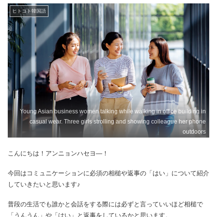
ヒトコト韓国語
Young Asian business women talking while walking in office building in
casual wear. Three girls strolling and showing colleague her phone
outdoors
こんにちは！アンニョンハセヨ―！
今回はコミュニケーションに必須の相槌や返事の「はい」について紹介
していきたいと思います♪
普段の生活でも誰かと会話をする際には必ずと言っていいほど相槌で
「うんうん」や「はい」と返事をしているかと思います。