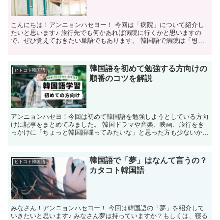
こんにちは！アンニョンハセヨー！ 今回は「病院」について紹介し
たいと思います♪ 旅行先でも何かあれば病院に行くかと思いますの
で、ぜひ覚えておきたい単語でもあります。 韓国語で病院は「병
원」と書きます。 韓国語での読み方 韓国語で病院は「ピョ...
韓国語を初めて勉強する方向けの
ヒトコト韓国語
順番のコツを解説
アンニョンハセヨ！今回は初めて韓国語を勉強しようとしている方向
けに記事をまとめてみました。 韓国ドラマや音楽、映画、旅行をき
っかけに「ちょっと韓国語喋ってみたいな」と思った方も少ないかと
思います。しかし、興味本位でいざ韓国語に触れてみようか...
韓国語で「夢」はなんて言うの？
ヒトコト韓国語
カタコト韓国語
みなさん！アンニョンハセヨー！ 今回は韓国語の「夢」を紹介して
いきたいと思います♪ みなさん夢は持っていますか？もしくは、寝る