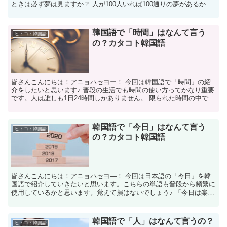
ときは必ず夢は見ますか？ 人が100人いれば100通りの夢があるかと
思います。夢に向かってただひたすら走りましょう...
韓国語で「時間」はなんて言う
ヒトコト韓国語
の？カタコト韓国語
皆さんこんにちは！アニョハセヨー！ 今回は韓国語で「時間」の紹
介をしたいと思います♪ 普段の生活でも時間の使い方ってかなり重要
です。人は誰しも1日24時間しかありません。 限られた時間の中で選
択をして、より有意義な時間を過ごしましょう♪まず...
韓国語で「今日」はなんて言う
ヒトコト韓国語
の？カタコト韓国語
皆さんこんにちは！アニョハセヨ―！ 今回は日本語の「今日」を韓
国語で紹介していきたいと思います。こちらの単語も普段から頻繁に
使用しているかと思います。覚えて損はないでしょう♪ 「今日は楽し
かった！」や「今日はどうだった？」と普段の会話から何...
韓国語で「人」はなんて言うの？
ヒトコト韓国語